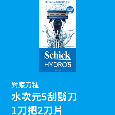
對應刀種
水次元5刮鬍刀
1刀把2刀片