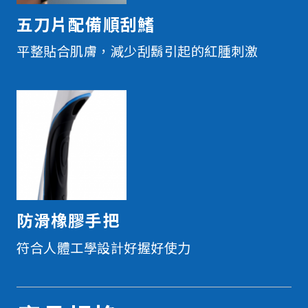
五刀片配備順刮鰭
平整貼合肌膚，減少刮鬍引起的紅腫刺激
防滑橡膠手把
符合人體工學設計好握好使力