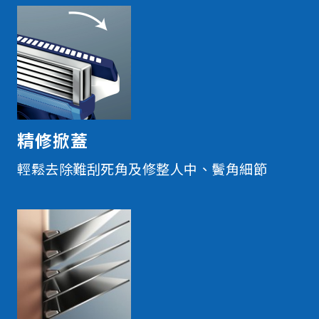
精修掀蓋
輕鬆去除難刮死角及修整人中、鬢角細節