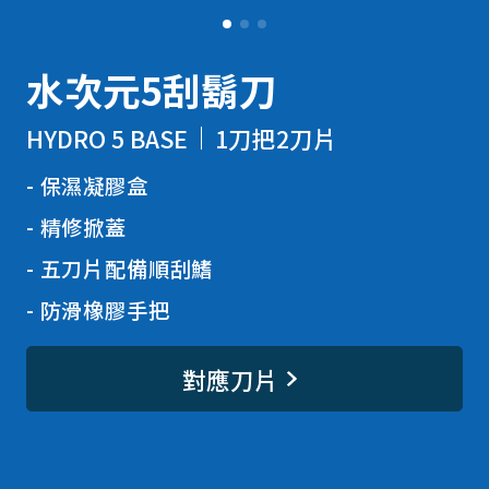
水次元5刮鬍刀
HYDRO 5 BASE
1刀把2刀片
保濕凝膠盒
精修掀蓋
五刀片配備順刮鰭
防滑橡膠手把
對應刀片