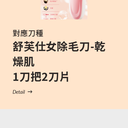
對應刀種
舒芙仕女除毛刀-乾
燥肌
1刀把2刀片
Detail