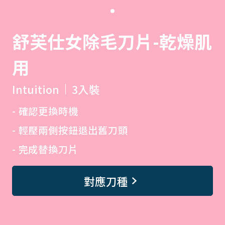
舒芙仕女除毛刀片-乾燥肌
用
Intuition
3入裝
確認更換時機
輕壓兩側按鈕退出舊刀頭
完成替換刀片
對應刀種