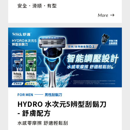
安全．滑順．有型
More
FOR MEN
男性刮鬍刀
HYDRO 水次元5辨型刮鬍刀
- 舒膚配方
水感零摩擦 舒適輕鬆刮