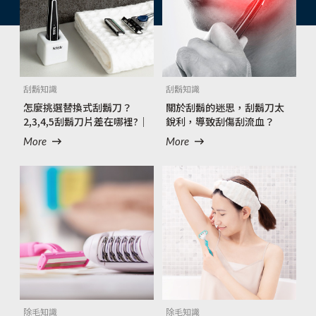
刮鬍知識
刮鬍知識
怎麼挑選替換式刮鬍刀？ 
關於刮鬍的迷思，刮鬍刀太
2,3,4,5刮鬍刀片差在哪裡?｜
銳利，導致刮傷刮流血？
舒適牌台灣
More
More
除毛知識
除毛知識