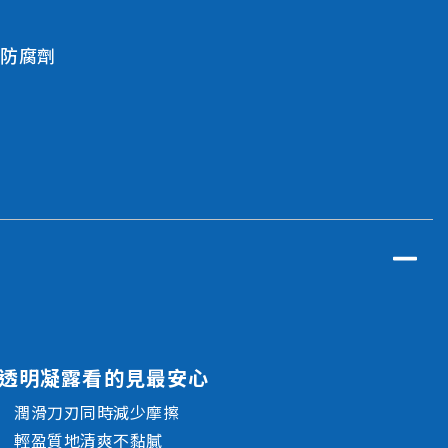
全部產品
防腐劑
透明凝露看的見最安心
潤滑刀刃同時減少摩擦
輕盈質地清爽不黏膩