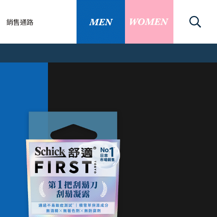
銷售通路
關
刀/除毛刀
關資訊
識
的替換刀片嗎
同部位需求，推...