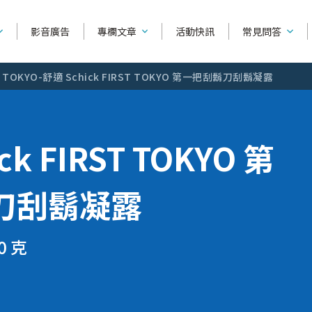
影音廣告
專欄文章
活動快訊
常見問答
T TOKYO-舒適 Schick FIRST TOKYO 第一把刮鬍刀刮鬍凝露
產品功能相
產品種類
系列別
ck FIRST TOKYO 第
如何使用刮鬍
捍將3
可替換除毛刀
舒芙
產品購買相
刀刮鬍凝露
刀
超鋒3
除毛刀片
舒綺
全部文章
刮鬍知識
除毛知
找不到你要
雙層潤滑
輕便型除毛刀
舒柔
關於乾刮鬍子VS. ...
針對不
0 克
烏爪潤滑
修眉刀 / 修容刀
舒絲
問答主頁
美容液