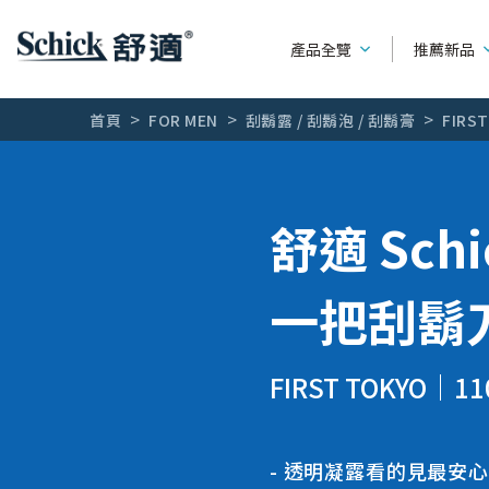
產品全覽
推薦新品
首頁
FOR MEN
刮鬍露 / 刮鬍泡 / 刮鬍膏
FIRS
男性刮鬍刀
產品種類
系列別
舒適 Schi
女用除毛刀
可替換刮鬍刀
水次元
熱門廣告
一把刮鬍
輕便型刮鬍刀
第一把刮鬍
全部文章
刮鬍刀片
創5紀
FIRST TOKYO
11
刮鬍露 / 刮鬍泡 / 刮鬍膏
舒適牌
創4紀
透明凝露看的見最安心