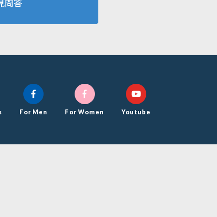
見問答
s
For Men
For Women
Youtube