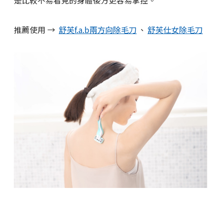
是比較不易看見的身體後方更容易掌控。
推薦使用 →
舒芙f.a.b兩方向除毛刀
、
舒芙仕女除毛刀