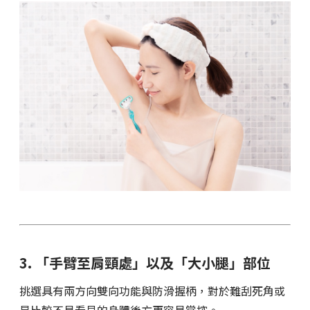
3. 「手臂至肩頸處」以及「大小腿」部位
挑選具有兩方向雙向功能與防滑握柄，對於難刮死角或