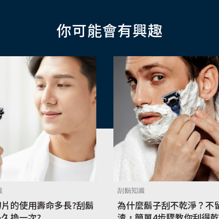
你可能會有興趣
識
刮鬍知識
刀片的使用壽命多長?刮鬍
為什麼鬍子刮不乾淨？不
久換一次?
渣，簡單4步驟教你刮得