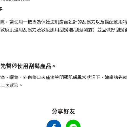
子
險，請使用一把專為保護您肌膚而設計的刮鬍刀以及搭配使用特
敏感肌適用刮鬍刀及敏感肌用刮鬍泡/刮鬍凝露）並且做好刮鬍
請先暫停使用刮鬍產品。
刺痛、曬傷、外傷傷口未痊癒等明顯肌膚異常狀況下，建議請先
而二次感染。
分享好友