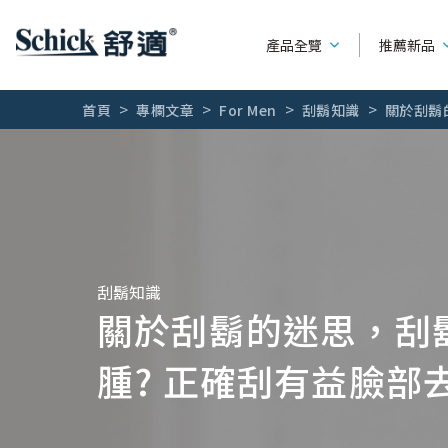
產品全覽
推薦新品
首頁
專欄文章
For Men
刮鬍知識
關於刮鬍
男性刮鬍刀
產品種類
系列別
女用除毛刀
可替換刮鬍刀
水次元
熱門廣告
輕便型刮鬍刀
第一把刮鬍
全部文章
刮鬍知識
關於刮鬍的迷思，刮
刮鬍刀片
創5紀
刮鬍露 / 刮鬍泡 / 刮鬍膏
舒適牌
腫? 正確刮有益臉部
創4紀