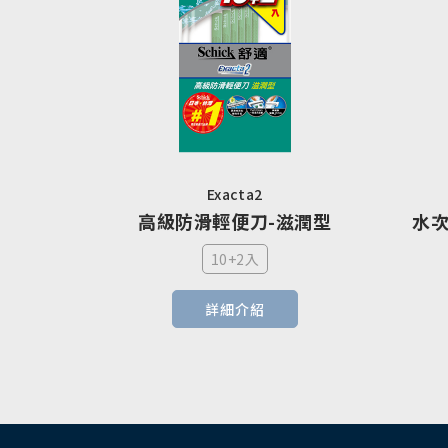
Exacta2
高級防滑輕便刀-滋潤型
水次
10+2入
詳細介紹