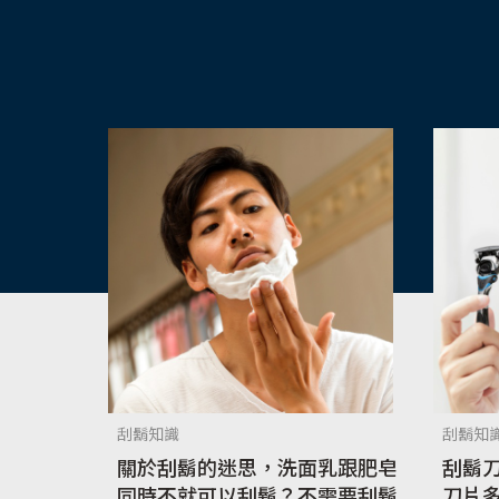
刮鬍知識
刮鬍知
關於刮鬍的迷思，洗面乳跟肥皂
刮鬍
同時不就可以刮鬍？不需要刮鬍
刀片多