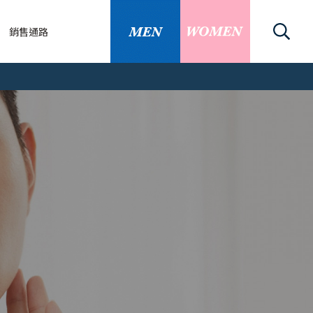
銷售通路
關
刀/除毛刀
關資訊
識
的替換刀片嗎
腳毛可以刮嗎？...