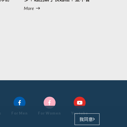
More
s
For Men
For Women
Youtube
我同意