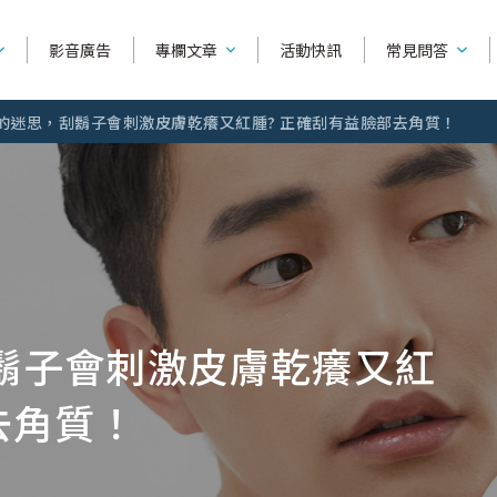
影音廣告
專欄文章
活動快訊
常見問答
的迷思，刮鬍子會刺激皮膚乾癢又紅腫? 正確刮有益臉部去角質！
產品功能相
產品種類
系列別
如何使用刮鬍
捍將3
可替換除毛刀
舒芙
產品購買相
刀
超鋒3
除毛刀片
舒綺
全部文章
刮鬍知識
除毛知
找不到你要
鬍子會刺激皮膚乾癢又紅
雙層潤滑
輕便型除毛刀
舒柔
刮鬍泡/刮鬍露/刮鬍...
手毛、
烏爪潤滑
修眉刀 / 修容刀
舒絲
問答主頁
去角質！
美容液