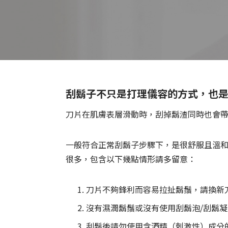
全部產品
刮鬍子不只是打理儀容的方式，也
刀片在肌膚表層滑動時，刮掉鬍渣同時也會
一般符合正常刮鬍子步驟下，是很舒服且溫
很多，包含以下幾點情形請多留意：
刀片不夠鋒利而容易拉扯鬍鬚，請換新
沒有濕潤鬍鬚或沒有使用刮鬍泡/刮鬍
刮鬍後請勿使用含酒精（刺激性）成分