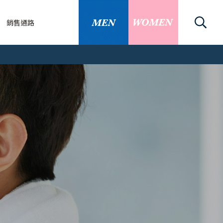
銷售通路
關
刀/除毛刀
關資訊
知識
的替換刀片嗎
、腳毛可以刮嗎？...