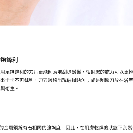
、夠鋒利
使用足夠鋒利的刀片更能俐落地刮除鬍鬚，相對您的施力可以更
起來卡卡不再鋒利，刀刃邊緣出現破損缺角；或是刮鬍刀放在浴
康與衛生。
細的金屬銅線有著相同的強韌度。因此，在肌膚乾燥的狀態下刮