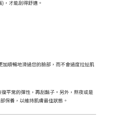
鬚)，才能刮得舒適。
刀更加順暢地滑過您的臉部，而不會過度拉扯肌
恢復平常的彈性，再刮鬍子。另外，熬夜或是
臉部保養，以維持肌膚最佳狀態。