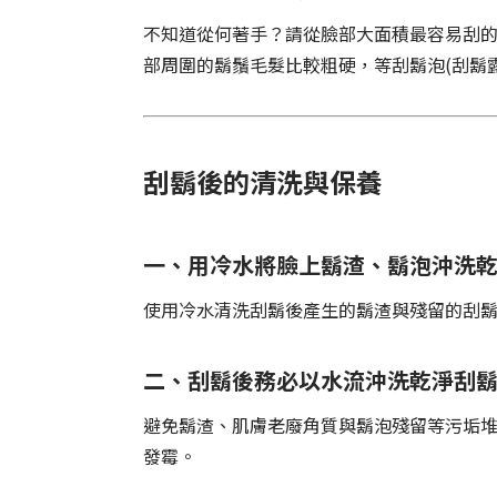
不知道從何著手？請從臉部大面積最容易刮
部周圍的鬍鬚毛髮比較粗硬，等刮鬍泡(刮鬍
刮鬍後的清洗與保養
一、用冷水將臉上鬍渣、鬍泡沖洗
使用冷水清洗刮鬍後產生的鬍渣與殘留的刮
二、刮鬍後務必以水流沖洗乾淨刮
避免鬍渣、肌膚老廢角質與鬍泡殘留等污垢
發霉。