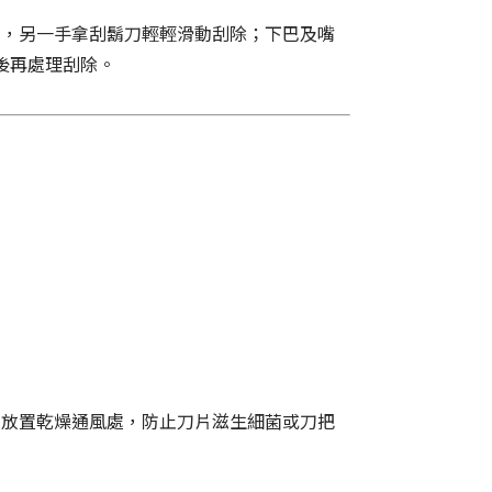
膚，另一手拿刮鬍刀輕輕滑動刮除；下巴及嘴
後再處理刮除。
刀放置乾燥通風處，防止刀片滋生細菌或刀把