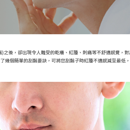
全部產品
鬚)之後，卻出現令人難受的乾癢、紅腫、刺痛等不舒適感覺，
備了幾個簡單的刮鬍要訣，可將您刮鬍子時紅腫不適感減至最低