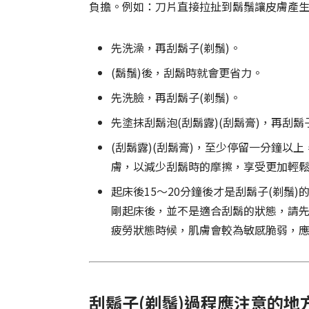
負擔。例如：刀片直接拉扯到鬍鬚讓皮膚產生
先洗澡，再刮鬍子(剃鬚)。
(鬍鬚)後，刮鬍時就會更省力。
先洗臉，再刮鬍子(剃鬚)。
先塗抹刮鬍泡(刮鬍露)(刮鬍膏)，再刮鬍
(刮鬍露)(刮鬍膏)，至少停留一分鐘
膚，以減少刮鬍時的摩擦，享受更加輕
起床後15〜20分鐘後才是刮鬍子(剃鬚)
剛起床後，並不是適合刮鬍的狀態，請先
疲勞狀態時候，肌膚會較為敏感脆弱，
刮鬍子(剃鬚)過程應注意的地