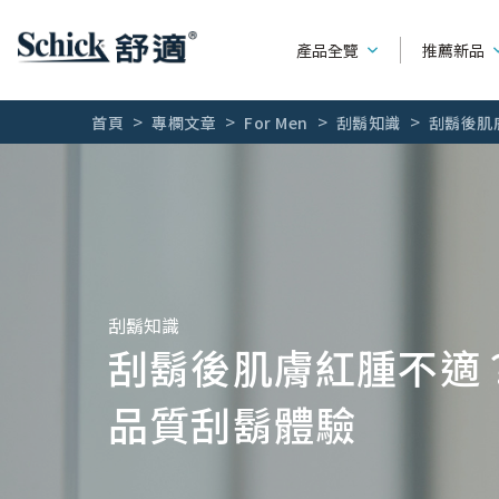
產品全覽
推薦新品
首頁
專欄文章
For Men
刮鬍知識
刮鬍後肌
男性刮鬍刀
產品種類
系列別
女用除毛刀
可替換刮鬍刀
水次元
熱門廣告
輕便型刮鬍刀
第一把刮鬍
全部文章
刮鬍知識
刮鬍後肌膚紅腫不適
刮鬍刀片
創5紀
刮鬍露 / 刮鬍泡 / 刮鬍膏
舒適牌
品質刮鬍體驗
創4紀