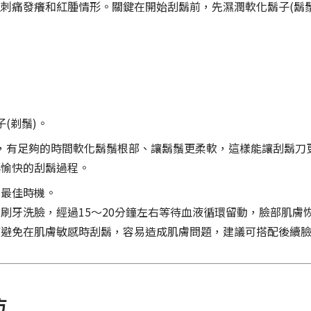
刺痛發癢和紅腫情形。關鍵在開始刮鬍前，先濕潤軟化鬍子(鬍
子(剃鬚)。
以上，有足夠的時間軟化鬍鬚根部、讓鬍鬚更柔軟，這樣能讓刮鬍
鬆愉快的刮鬍過程。
的最佳時機。
刷牙洗臉，經過15〜20分鐘左右等待血液循環留動，臉部肌膚
應避免在肌膚敏感時刮鬍，容易造成肌膚問題，建議可搭配後續
方