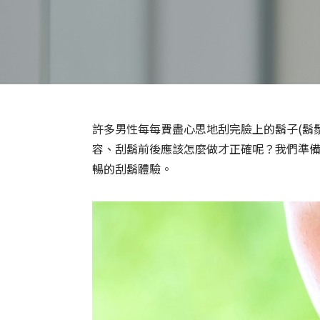
全部產品
許多男性每每費盡心思地刮完臉上的鬍子(鬍
容、刮鬍前後應該怎麼做才正確呢？我們準
暢的刮鬍體驗。