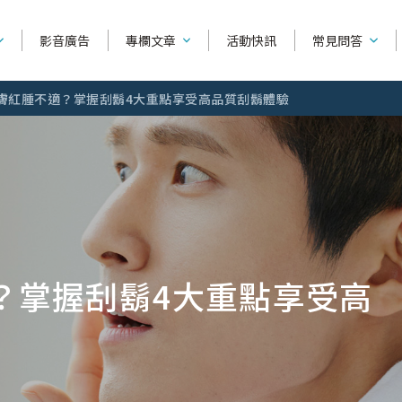
影音廣告
專欄文章
活動快訊
常見問答
膚紅腫不適？掌握刮鬍4大重點享受高品質刮鬍體驗
產品功能相
產品種類
系列別
如何使用刮鬍
捍將3
可替換除毛刀
舒芙
產品購買相
刀
超鋒3
除毛刀片
舒綺
全部文章
刮鬍知識
除毛
找不到你要
？掌握刮鬍4大重點享受高
雙層潤滑
輕便型除毛刀
舒柔
關於刮鬍的迷思，順刮...
手毛
烏爪潤滑
修眉刀 / 修容刀
舒絲
問答主頁
美容液