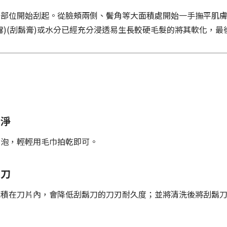
的部位開始刮起。從臉頰兩側、鬢角等大面積處開始一手撫平肌
露)(刮鬍膏)或水分已經充分浸透易生長較硬毛髮的將其軟化，最
乾淨
鬍泡，輕輕用毛巾拍乾即可。
鬍刀
堆積在刀片內，會降低刮鬍刀的刀刃耐久度；並將清洗後將刮鬍